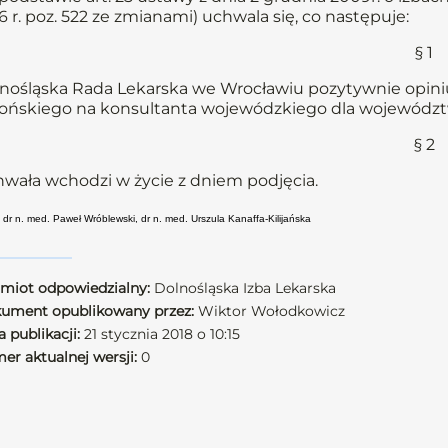
6 r. poz. 522 ze zmianami) uchwala się, co następuje:
§ 1
nośląska Rada Lekarska we Wrocławiu pozytywnie opini
ońskiego na konsultanta wojewódzkiego dla województwa
§ 2
wała wchodzi w życie z dniem podjęcia.
 dr n. med. Paweł Wróblewski, dr n. med. Urszula Kanaffa-Kilijańska
miot odpowiedzialny:
Dolnośląska Izba Lekarska
ument opublikowany przez:
Wiktor Wołodkowicz
 publikacji:
21 stycznia 2018 o 10:15
er aktualnej wersji:
0