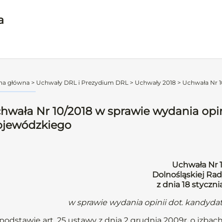
a
na główna
>
Uchwały DRL i Prezydium DRL
>
Uchwały 2018
>
Uchwała Nr 10
hwała Nr 10/2018 w sprawie wydania opin
jewódzkiego
Uchwała Nr 
Dolnośląskiej Rad
z dnia 18 styczni
w sprawie wydania opinii dot. kandyd
podstawie art. 25 ustawy z dnia 2 grudnia 2009r. o izbach 