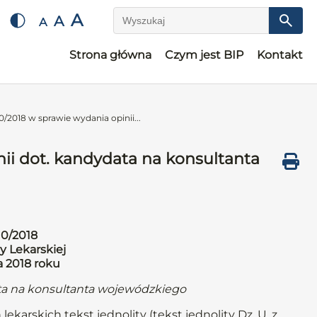
A
A
A
Wyszukaj
Strona główna
Czym jest BIP
Kontakt
/2018 w sprawie wydania opinii...
ii dot. kandydata na konsultanta
10/2018
y Lekarskiej
a 2018 roku
ata na konsultanta wojewódzkiego
lekarskich tekst jednolity (tekst jednolity Dz. U. z