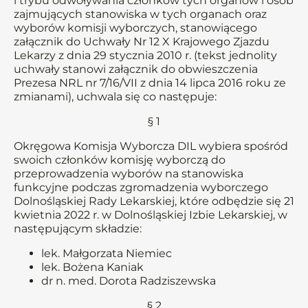
i trybu odwoływania członków tych organów i osób
zajmujących stanowiska w tych organach oraz
wyborów komisji wyborczych, stanowiącego
załącznik do Uchwały Nr 12 X Krajowego Zjazdu
Lekarzy z dnia 29 stycznia 2010 r. (tekst jednolity
uchwały stanowi załącznik do obwieszczenia
Prezesa NRL nr 7/16/VII z dnia 14 lipca 2016 roku ze
zmianami), uchwala się co następuje:
§ 1
Okręgowa Komisja Wyborcza DIL wybiera spośród
swoich członków komisję wyborczą do
przeprowadzenia wyborów na stanowiska
funkcyjne podczas zgromadzenia wyborczego
Dolnośląskiej Rady Lekarskiej, które odbędzie się 21
kwietnia 2022 r. w Dolnośląskiej Izbie Lekarskiej, w
następującym składzie:
lek. Małgorzata Niemiec
lek. Bożena Kaniak
dr n. med. Dorota Radziszewska
§ 2