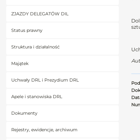
ZJAZDY DELEGATÓW DIL
Dol
szt
Status prawny
Struktura i działalność
Uch
Aut
Majątek
Uchwały DRL i Prezydium DRL
Pod
Dok
Apele i stanowiska DRL
Data
Num
Dokumenty
Rejestry, ewidencje, archiwum