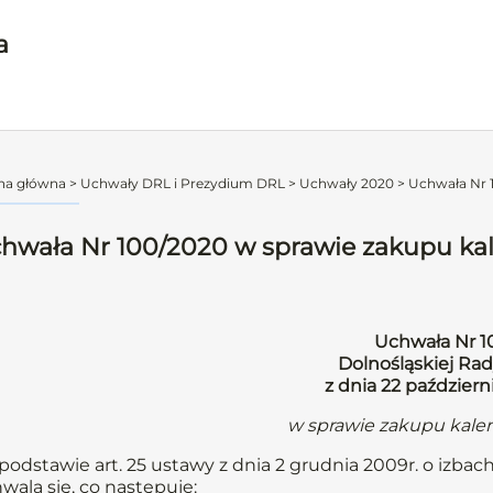
a
na główna
>
Uchwały DRL i Prezydium DRL
>
Uchwały 2020
>
Uchwała Nr 1
hwała Nr 100/2020 w sprawie zakupu kal
Uchwała Nr 1
Dolnośląskiej Rad
z dnia 22 paździer
w sprawie zakupu kalen
podstawie art. 25 ustawy z dnia 2 grudnia 2009r. o izbach l
wala się, co następuje: