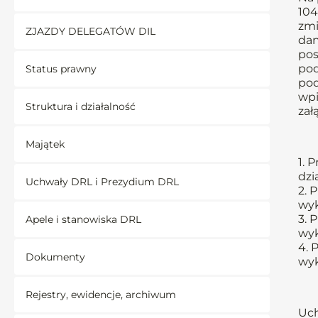
104
zmi
ZJAZDY DELEGATÓW DIL
dan
pos
pod
Status prawny
pod
wpi
Struktura i działalność
zał
Majątek
1. 
dzi
Uchwały DRL i Prezydium DRL
2. 
wyk
3. 
Apele i stanowiska DRL
wyk
4. 
Dokumenty
wyk
Rejestry, ewidencje, archiwum
Uch