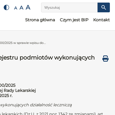
A
A
A
Wyszukaj
Strona główna
Czym jest BIP
Kontakt
00/2025 w sprawie wpisu do...
rejestru podmiotów wykonujących
00/2025
j Rady Lekarskiej
2025 r.
wykonujących działalność leczniczą
lekarskich (Dz.U. z 2021 poz. 1342 ze zmianami), art.