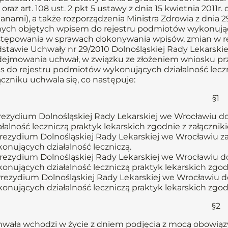
 oraz art. 108 ust. 2 pkt 5 ustawy z dnia 15 kwietnia 2011r. o
anami), a także rozporządzenia Ministra Zdrowia z dnia 
ych objętych wpisem do rejestru podmiotów wykonujący
tępowania w sprawach dokonywania wpisów, zmian w reje
stawie Uchwały nr 29/2010 Dolnośląskiej Rady Lekarskiej
ejmowania uchwał, w związku ze złożeniem wniosku prz
s do rejestru podmiotów wykonujących działalność leczni
ączniku uchwala się, co następuje:
§1
Prezydium Dolnośląskiej Rady Lekarskiej we Wrocławiu
ałalność leczniczą praktyk lekarskich zgodnie z załącznik
Prezydium Dolnośląskiej Rady Lekarskiej we Wrocławiu z
onujących działalność leczniczą.
Prezydium Dolnośląskiej Rady Lekarskiej we Wrocławiu 
onujących działalność leczniczą praktyk lekarskich zgod
Prezydium Dolnośląskiej Rady Lekarskiej we Wrocławiu 
onujących działalność leczniczą praktyk lekarskich zgod
§2
wała wchodzi w życie z dniem podjęcia z mocą obowiązyw