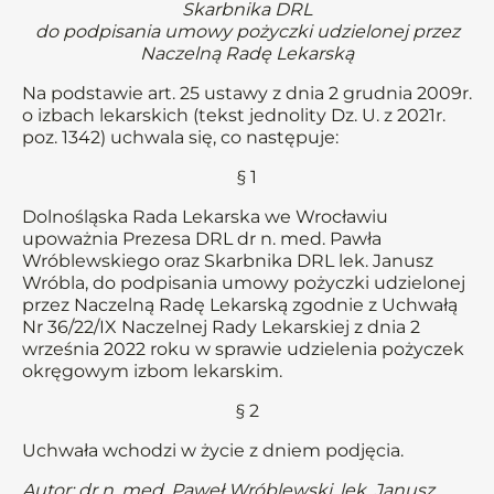
Skarbnika DRL
do podpisania umowy pożyczki udzielonej przez
Naczelną Radę Lekarską
Na podstawie art. 25 ustawy z dnia 2 grudnia 2009r.
o izbach lekarskich (tekst jednolity Dz. U. z 2021r.
poz. 1342) uchwala się, co następuje:
§ 1
Dolnośląska Rada Lekarska we Wrocławiu
upoważnia Prezesa DRL dr n. med. Pawła
Wróblewskiego oraz Skarbnika DRL lek. Janusz
Wróbla, do podpisania umowy pożyczki udzielonej
przez Naczelną Radę Lekarską zgodnie z Uchwałą
Nr 36/22/IX Naczelnej Rady Lekarskiej z dnia 2
września 2022 roku w sprawie udzielenia pożyczek
okręgowym izbom lekarskim.
§ 2
Uchwała wchodzi w życie z dniem podjęcia.
Autor: dr n. med. Paweł Wróblewski, lek. Janusz