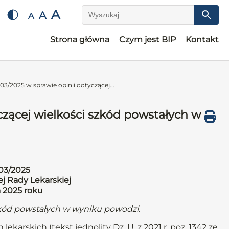
A
A
A
Wyszukaj
Strona główna
Czym jest BIP
Kontakt
03/2025 w sprawie opinii dotyczącej...
czącej wielkości szkód powstałych w
03/2025
j Rady Lekarskiej
a 2025 roku
szkód powstałych w wyniku powodzi.
lekarskich (tekst jednolity Dz. U. z 2021 r. poz. 1342 ze