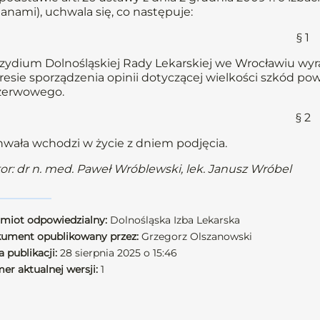
anami), uchwala się, co następuje:
§ 1
zydium Dolnośląskiej Rady Lekarskiej we Wrocławiu wy
resie sporządzenia opinii dotyczącej wielkości szkód 
zerwowego.
§ 2
wała wchodzi w życie z dniem podjęcia.
or: dr n. med. Paweł Wróblewski, lek. Janusz Wróbel
miot odpowiedzialny:
Dolnośląska Izba Lekarska
ument opublikowany przez:
Grzegorz Olszanowski
 publikacji:
28 sierpnia 2025 o 15:46
er aktualnej wersji:
1