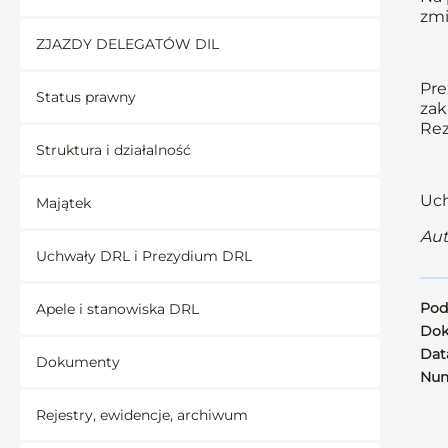
zmi
ZJAZDY DELEGATÓW DIL
Pre
Status prawny
zak
Re
Struktura i działalność
Uch
Majątek
Aut
Uchwały DRL i Prezydium DRL
Pod
Apele i stanowiska DRL
Dok
Data
Dokumenty
Num
Rejestry, ewidencje, archiwum