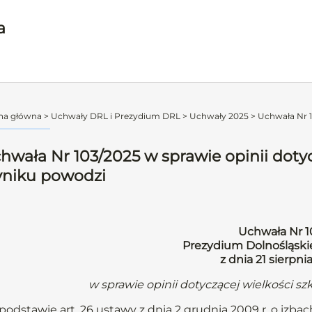
a
na główna
>
Uchwały DRL i Prezydium DRL
>
Uchwały 2025
>
Uchwała Nr 1
hwała Nr 103/2025 w sprawie opinii doty
niku powodzi
Uchwała Nr 1
Prezydium Dolnośląskie
z dnia 21 sierpni
w sprawie opinii dotyczącej wielkości 
podstawie art. 26 ustawy z dnia 2 grudnia 2009 r. o izbach 