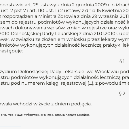
podstawie art. 25 ustawy z dnia 2 grudnia 2009 r. o izbach 
ust. 2 pkt 7 i art. 110 ust. 1 i 2 ustawy z dnia 15 kwietnia 201
z rozporządzenia Ministra Zdrowia z dnia 29 września 20
sem do rejestru podmiotów wykonujących działalność l
awach dokonywania wpisów, zmian w rejestrze oraz wykre
2010 Dolnośląskiej Rady Lekarskiej z dnia 21.01.2010r.
wał, w związku ze złożeniem wniosku przez lekarzy wym
miotów wykonujących działalność leczniczą praktyki leka
następuje:
§ 1
zydium Dolnośląskiej Rady Lekarskiej we Wrocławiu po
estru podmiotów wykonujących działalność leczniczą pra
estru pod numerem księgi rejestrowej (…), z powodu śmier
§ 2
wała wchodzi w życie z dniem podjęcia.
 dr n. med. Paweł Wróblewski, dr n. med. Urszula Kanaffa-Kilijańska