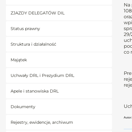
Na 
108 
ZJAZDY DELEGATÓW DIL
ora
wpi
spr
Status prawny
29/
uch
Struktura i działalność
pod
co 
Majątek
Pre
Uchwały DRL i Prezydium DRL
rej
rej
Apele i stanowiska DRL
Uch
Dokumenty
Autor:
Rejestry, ewidencje, archiwum