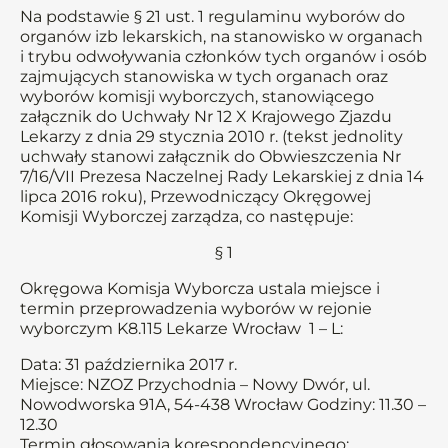
Na podstawie § 21 ust. 1 regulaminu wyborów do
organów izb lekarskich, na stanowisko w organach
i trybu odwoływania członków tych organów i osób
zajmujących stanowiska w tych organach oraz
wyborów komisji wyborczych, stanowiącego
załącznik do Uchwały Nr 12 X Krajowego Zjazdu
Lekarzy z dnia 29 stycznia 2010 r. (tekst jednolity
uchwały stanowi załącznik do Obwieszczenia Nr
7/16/VII Prezesa Naczelnej Rady Lekarskiej z dnia 14
lipca 2016 roku), Przewodniczący Okręgowej
Komisji Wyborczej zarządza, co następuje:
§ 1
Okręgowa Komisja Wyborcza ustala miejsce i
termin przeprowadzenia wyborów w rejonie
wyborczym K8.115 Lekarze Wrocław 1 – L:
Data: 31 października 2017 r.
Miejsce: NZOZ Przychodnia – Nowy Dwór, ul.
Nowodworska 91A, 54-438 Wrocław Godziny: 11.30 –
12.30
Termin głosowania korespondencyjnego: