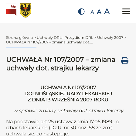
A
A
A
Strona główna
>
Uchwały DRL i Prezydium DRL
>
Uchwały 2007
>
UCHWAŁA Nr 107/2007 – zmiana uchwały dot....
UCHWAŁA Nr 107/2007 – zmiana
uchwały dot. strajku lekarzy
UCHWAŁA Nr 107/2007
DOLNOŚLĄSKIEJ RADY LEKARSKIEJ
Z DNIA 13 WRZEŚNIA 2007 ROKU
w sprawie zmiany uchwały dot. strajku lekarzy
Na podstawie art.25 ustawy z dnia 17.05.1989r. o
izbach lekarskich (Dz.U. nr 30 poz.158 ze zm.)
uchwala się, co następuje: