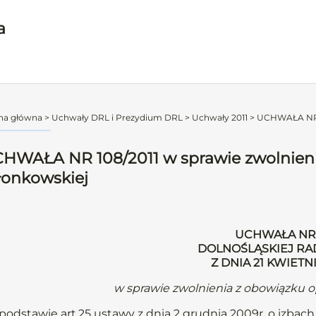
a
na główna
>
Uchwały DRL i Prezydium DRL
>
Uchwały 2011
>
UCHWAŁA NR 10
HWAŁA NR 108/2011 w sprawie zwolnienia
łonkowskiej
UCHWAŁA NR 
DOLNOŚLĄSKIEJ RA
Z DNIA 21 KWIETN
w sprawie zwolnienia z obowiązku o
podstawie art.25 ustawy z dnia 2 grudnia 2009r. o izbach l