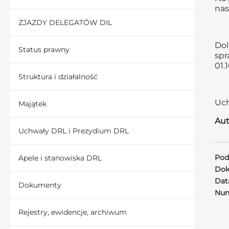
nas
ZJAZDY DELEGATÓW DIL
Dol
Status prawny
spr
01.
Struktura i działalność
Uch
Majątek
Aut
Uchwały DRL i Prezydium DRL
Pod
Apele i stanowiska DRL
Dok
Data
Dokumenty
Num
Rejestry, ewidencje, archiwum