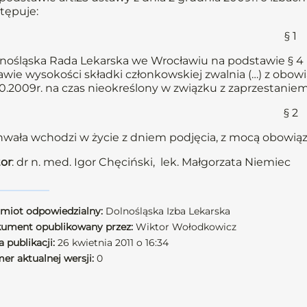
tępuje:
§ 1
nośląska Rada Lekarska we Wrocławiu na podstawie § 4 u
awie wysokości składki członkowskiej zwalnia (…) z obow
10.2009r. na czas nieokreślony w związku z zaprzestan
§ 2
wała wchodzi w życie z dniem podjęcia, z mocą obowiązu
or
: dr n. med. Igor Chęciński, lek. Małgorzata Niemiec
miot odpowiedzialny:
Dolnośląska Izba Lekarska
ument opublikowany przez:
Wiktor Wołodkowicz
 publikacji:
26 kwietnia 2011 o 16:34
er aktualnej wersji:
0