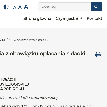
A
A
A
Wyszukaj
Strona główna
Czym jest BIP
Kontakt
8/2011 w sprawie zwolnienia z...
 z obowiązku opłacania składki
108/2011
DY LEKARSKIEJ
IA 2011 ROKU
płacania składki członkowskiej
ekarskich (Dz.U. nr 219 poz.1708) uchwala się, co