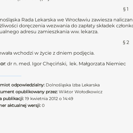
§ 1
nośląska Rada Lekarska we Wrocławiu zawiesza naliczani
liwości doręczenia wezwania do zapłaty składek członkow
ualnego adresu zamieszkania ww. lekarza.
§ 2
wała wchodzi w życie z dniem podjęcia.
or
: dr n. med. Igor Chęciński, lek. Małgorzata Niemiec
miot odpowiedzialny:
Dolnośląska Izba Lekarska
ument opublikowany przez:
Wiktor Wołodkowicz
 publikacji:
19 kwietnia 2012 o 14:49
er aktualnej wersji:
0