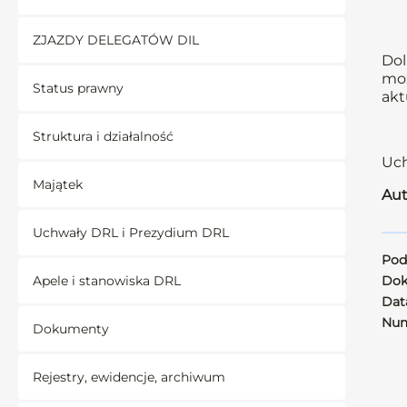
ZJAZDY DELEGATÓW DIL
Dol
moż
Status prawny
akt
Struktura i działalność
Uch
Majątek
Aut
Uchwały DRL i Prezydium DRL
Pod
Apele i stanowiska DRL
Dok
Data
Num
Dokumenty
Rejestry, ewidencje, archiwum