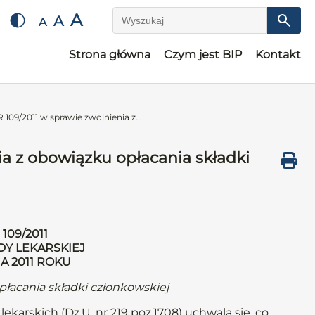
A
A
A
Wyszukaj
Strona główna
Czym jest BIP
Kontakt
9/2011 w sprawie zwolnienia z...
 z obowiązku opłacania składki
109/2011
DY LEKARSKIEJ
IA 2011 ROKU
płacania składki członkowskiej
ekarskich (Dz.U. nr 219 poz.1708) uchwala się, co