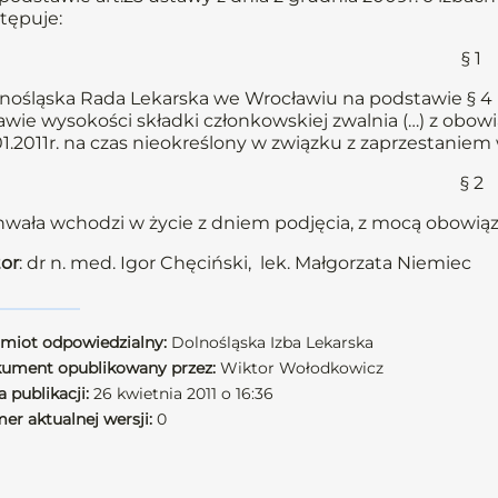
tępuje:
§ 1
nośląska Rada Lekarska we Wrocławiu na podstawie § 4 u
awie wysokości składki członkowskiej zwalnia (…) z obow
01.2011r. na czas nieokreślony w związku z zaprzestani
§ 2
wała wchodzi w życie z dniem podjęcia, z mocą obowiązuj
or
: dr n. med. Igor Chęciński, lek. Małgorzata Niemiec
miot odpowiedzialny:
Dolnośląska Izba Lekarska
ument opublikowany przez:
Wiktor Wołodkowicz
 publikacji:
26 kwietnia 2011 o 16:36
er aktualnej wersji:
0