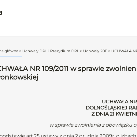
a
na główna
>
Uchwały DRL i Prezydium DRL
>
Uchwały 2011
>
UCHWAŁA NR 10
HWAŁA NR 109/2011 w sprawie zwolnienia
łonkowskiej
UCHWAŁA NR 
DOLNOŚLĄSKIEJ RA
Z DNIA 21 KWIETN
w sprawie zwolnienia z obowiązku o
podstawie art.25 ustawy z dnia 2 grudnia 2009r. o izbach l