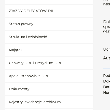
nas
ZJAZDY DELEGATÓW DIL
Dol
Status prawny
spr
01.
Struktura i działalność
Uch
Majątek
Aut
Uchwały DRL i Prezydium DRL
Pod
Apele i stanowiska DRL
Dok
Data
Dokumenty
Num
Rejestry, ewidencje, archiwum