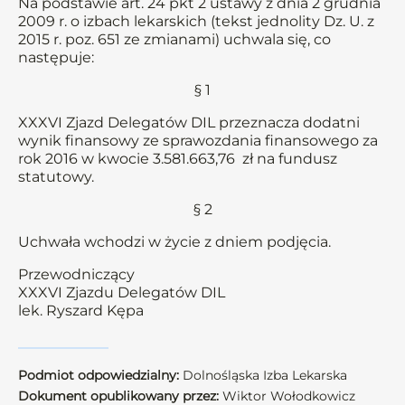
Na podstawie art. 24 pkt 2 ustawy z dnia 2 grudnia
2009 r. o izbach lekarskich (tekst jednolity Dz. U. z
2015 r. poz. 651 ze zmianami) uchwala się, co
następuje:
§ 1
XXXVI Zjazd Delegatów DIL przeznacza dodatni
wynik finansowy ze sprawozdania finansowego za
rok 2016 w kwocie 3.581.663,76 zł na fundusz
statutowy.
§ 2
Uchwała wchodzi w życie z dniem podjęcia.
Przewodniczący
XXXVI Zjazdu Delegatów DIL
lek. Ryszard Kępa
Podmiot odpowiedzialny:
Dolnośląska Izba Lekarska
Dokument opublikowany przez:
Wiktor Wołodkowicz