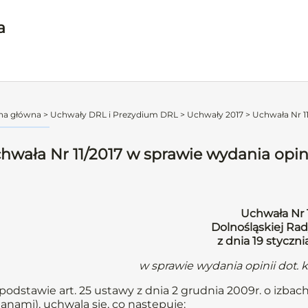
a
na główna
>
Uchwały DRL i Prezydium DRL
>
Uchwały 2017
>
Uchwała Nr 11
hwała Nr 11/2017 w sprawie wydania opin
Uchwała Nr 
Dolnośląskiej Rad
z dnia 19 styczni
w sprawie wydania opinii dot.
podstawie art. 25 ustawy z dnia 2 grudnia 2009r. o izbach l
anami), uchwala się, co następuje: