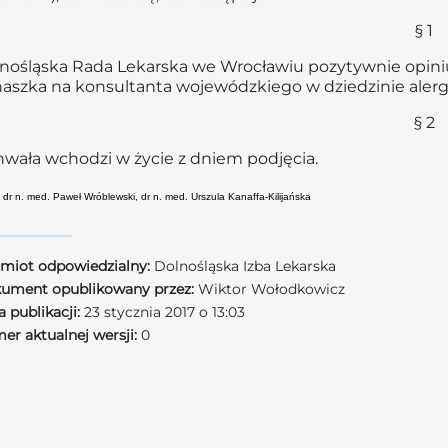
§ 1
nośląska Rada Lekarska we Wrocławiu pozytywnie opiniu
aszka na konsultanta wojewódzkiego w dziedzinie alergo
§ 2
wała wchodzi w życie z dniem podjęcia.
 dr n. med. Paweł Wróblewski, dr n. med. Urszula Kanaffa-Kilijańska
miot odpowiedzialny:
Dolnośląska Izba Lekarska
ument opublikowany przez:
Wiktor Wołodkowicz
 publikacji:
23 stycznia 2017 o 13:03
er aktualnej wersji:
0