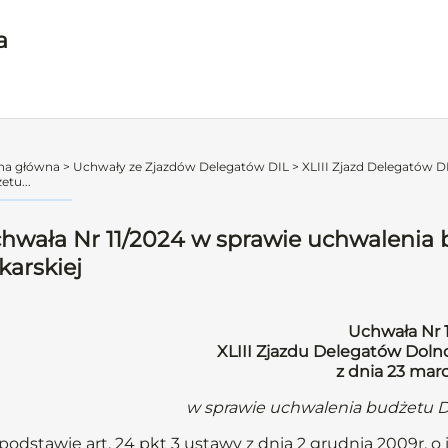
a
na główna
>
Uchwały ze Zjazdów Delegatów DIL
>
XLIII Zjazd Delegatów DI
etu...
hwała Nr 11/2024 w sprawie uchwalenia b
karskiej
Uchwała Nr 
XLIII Zjazdu Delegatów Dolnoś
z dnia 23 marc
w sprawie uchwalenia budżetu Do
podstawie art. 24 pkt 3 ustawy z dnia 2 grudnia 2009r. o iz