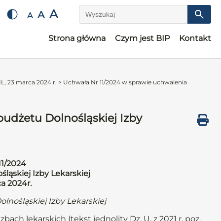
A
A
A
Wyszukaj
Strona główna
Czym jest BIP
Kontakt
L, 23 marca 2024 r.
>
Uchwała Nr 11/2024 w sprawie uchwalenia
udżetu Dolnośląskiej Izby
11/2024
ląskiej Izby Lekarskiej
a 2024r.
lnośląskiej Izby Lekarskiej
bach lekarskich (tekst jednolity Dz. U. z 2021 r. poz.