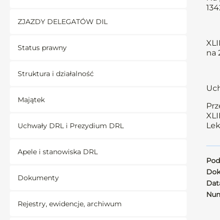
134
ZJAZDY DELEGATÓW DIL
XLI
Status prawny
na 
Struktura i działalność
Uch
Majątek
Prz
XLI
Lek
Uchwały DRL i Prezydium DRL
Apele i stanowiska DRL
Pod
Dok
Dokumenty
Data
Num
Rejestry, ewidencje, archiwum