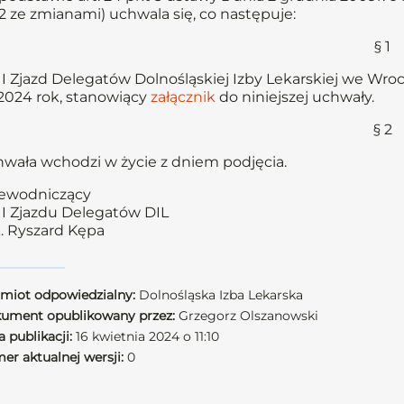
2 ze zmianami) uchwala się, co następuje:
§ 1
II Zjazd Delegatów Dolnośląskiej Izby Lekarskiej we Wro
2024 rok, stanowiący
załącznik
do niniejszej uchwały.
§ 2
wała wchodzi w życie z dniem podjęcia.
ewodniczący
II Zjazdu Delegatów DIL
. Ryszard Kępa
miot odpowiedzialny:
Dolnośląska Izba Lekarska
ument opublikowany przez:
Grzegorz Olszanowski
 publikacji:
16 kwietnia 2024 o 11:10
er aktualnej wersji:
0