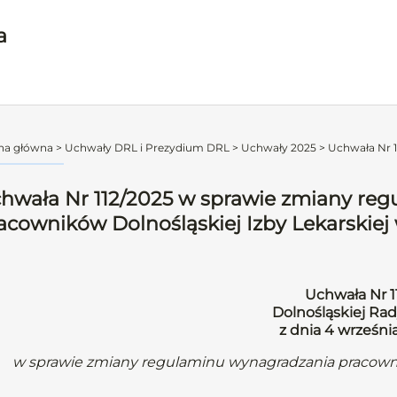
a
na główna
>
Uchwały DRL i Prezydium DRL
>
Uchwały 2025
>
Uchwała Nr 1
hwała Nr 112/2025 w sprawie zmiany re
acowników Dolnośląskiej Izby Lekarskie
Uchwała Nr 1
Dolnośląskiej Rad
z dnia 4 wrześni
w sprawie zmiany regulaminu wynagradzania pracowni