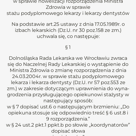
w sprawie nowelizacji rozporządzenia Ministra
Zdrowia w sprawie
stażu podyplomowego lekarzy i lekarzy dentystów
Na podstawie art.25 ustawy z dnia 17.05.1989r. o
izbach lekarskich (Dz.U. nr 30 poz.158 ze zm.)
uchwala się, co następuje:
§ 1
Dolnośląska Rada Lekarska we Wrocławiu zwraca
się do Naczelnej Rady Lekarskiej o wystąpienie do
Ministra Zdrowia o zmianę rozporządzenia z dnia
24.03.2004r. w sprawie stażu podyplomowego
lekarza i lekarza dentysty (Dz.U. nr 57 poz.553 ze
zm.) w zakresie dotyczącym uprawnienia do wyna-
grodzenia przysługującego opiekunowi stażysty w
następujący sposób:
w § 7 dopisać ust.6 o następującym brzmieniu: „Do
opiekuna stosuje się odpowiednio treść § 6 ust.8 i
9 rozporządzenia.”
w § 24 ust.2 pkt.1 ppkt.b po słowie „koordynatorów”
dopisać słowa