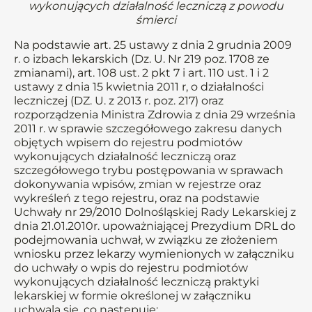
wykonujących działalność leczniczą z powodu
śmierci
Na podstawie art. 25 ustawy z dnia 2 grudnia 2009
r. o izbach lekarskich (Dz. U. Nr 219 poz. 1708 ze
zmianami), art. 108 ust. 2 pkt 7 i art. 110 ust. 1 i 2
ustawy z dnia 15 kwietnia 2011 r, o działalności
leczniczej (DZ. U. z 2013 r. poz. 217) oraz
rozporządzenia Ministra Zdrowia z dnia 29 września
2011 r. w sprawie szczegółowego zakresu danych
objętych wpisem do rejestru podmiotów
wykonujących działalność leczniczą oraz
szczegółowego trybu postępowania w sprawach
dokonywania wpisów, zmian w rejestrze oraz
wykreśleń z tego rejestru, oraz na podstawie
Uchwały nr 29/2010 Dolnośląskiej Rady Lekarskiej z
dnia 21.01.2010r. upoważniającej Prezydium DRL do
podejmowania uchwał, w związku ze złożeniem
wniosku przez lekarzy wymienionych w załączniku
do uchwały o wpis do rejestru podmiotów
wykonujących działalność leczniczą praktyki
lekarskiej w formie określonej w załączniku
uchwala się, co następuje: