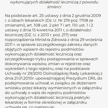
wykonujących działalność leczniczą z powodu
śmierci
Na podstawie art. 25 ustawy z dnia 2 grudnia 2009
r. o izbach lekarskich (Dz. U. Nr 219 poz. 1708 ze
zmianami), art. 108 ust. 2 pkt 7 i art. 110 ust. 1 i 2
ustawy z dnia 15 kwietnia 2011 r, o działalności
leczniczej (DZ. U. z 2013 r. poz. 217) oraz
rozporządzenia Ministra Zdrowia z dnia 29 września
2011 r. w sprawie szczegółowego zakresu danych
objętych wpisem do rejestru podmiotów
wykonujących działalność leczniczą oraz
szczegółowego trybu postępowania w sprawach
dokonywania wpisów, zmian w rejestrze oraz
wykreśleń z tego rejestru, oraz na podstawie
Uchwały nr 29/2010 Dolnośląskiej Rady Lekarskiej z
dnia 21.01.2010r. upoważniającej Prezydium DRL do
podejmowania uchwał, w związku ze złożeniem
wniosku przez lekarzy wymienionych w załączniku
do uchwały o wpis do rejestru podmiotów
wykonujących działalność leczniczą praktyki
lekarskiej w formie określonej w załączniku
uchwala się, co następuje: