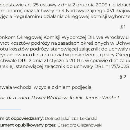
podstawie art. 25 ustawy z dnia 2 grudnia 2009 r. o izbach 
zmianami) oraz Uchwały nr 4 Nadzwyczajnego XVI Krajowe
yjęcia Regulaminu działania okręgowej komisji wyborczej
§ 1
onkom Okręgowej Komisji Wyborczej DIL we Wrocławiu 
zwrot kosztów podróży na zasadach określonych w Uchwale
otu kosztów podróży, stanowiącej załącznik do uchwały nr 
zryczałtowana dieta za udział w posiedzeniu i pracy Okr
chwale DRL z dnia 21 stycznia 2010 r. w sprawie diet za 
arskiej, stanowiącej załącznik do uchwały DRL nr 77/2025 
§ 2
wała wchodzi w życie z dniem podjęcia.
or: dr n. med. Paweł Wróblewski, lek. Janusz Wróbel
miot odpowiedzialny:
Dolnośląska Izba Lekarska
ument opublikowany przez:
Grzegorz Olszanowski