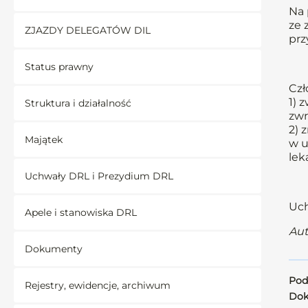
Na 
ze 
ZJAZDY DELEGATÓW DIL
prz
Status prawny
Czł
1) 
Struktura i działalność
zwr
2) 
Majątek
w u
lek
Uchwały DRL i Prezydium DRL
Uch
Apele i stanowiska DRL
Aut
Dokumenty
Pod
Rejestry, ewidencje, archiwum
Dok