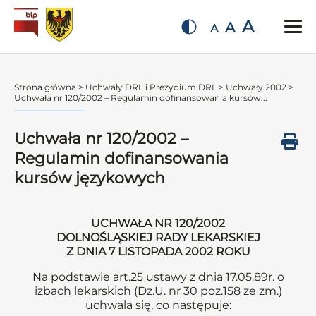
A
A
A
Strona główna
>
Uchwały DRL i Prezydium DRL
>
Uchwały 2002
>
Uchwała nr 120/2002 – Regulamin dofinansowania kursów...
Uchwała nr 120/2002 –
Regulamin dofinansowania
kursów językowych
UCHWAŁA NR 120/2002
DOLNOŚLĄSKIEJ RADY LEKARSKIEJ
Z DNIA 7 LISTOPADA 2002 ROKU
Na podstawie art.25 ustawy z dnia 17.05.89r. o
izbach lekarskich (Dz.U. nr 30 poz.158 ze zm.)
uchwala się, co następuje: