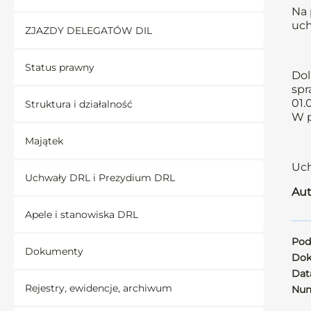
Na 
uch
ZJAZDY DELEGATÓW DIL
Status prawny
Dol
spr
01.
Struktura i działalność
W p
Majątek
Uch
Uchwały DRL i Prezydium DRL
Aut
Apele i stanowiska DRL
Pod
Dokumenty
Dok
Data
Rejestry, ewidencje, archiwum
Num