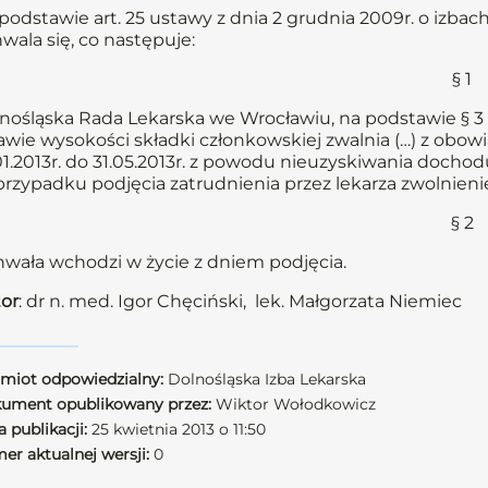
podstawie art. 25 ustawy z dnia 2 grudnia 2009r. o izbach
wala się, co następuje:
§ 1
nośląska Rada Lekarska we Wrocławiu, na podstawie § 3 
awie wysokości składki członkowskiej zwalnia (…) z obowi
01.2013r. do 31.05.2013r. z powodu nieuzyskiwania dochod
rzypadku podjęcia zatrudnienia przez lekarza zwolnienie
§ 2
wała wchodzi w życie z dniem podjęcia.
or
: dr n. med. Igor Chęciński, lek. Małgorzata Niemiec
miot odpowiedzialny:
Dolnośląska Izba Lekarska
ument opublikowany przez:
Wiktor Wołodkowicz
 publikacji:
25 kwietnia 2013 o 11:50
er aktualnej wersji:
0