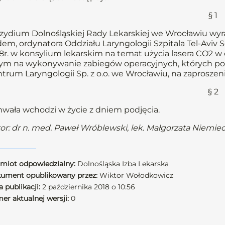
§ 1
zydium Dolnośląskiej Rady Lekarskiej we Wrocławiu wyra
em, ordynatora Oddziału Laryngologii Szpitala Tel-Aviv S
8r. w konsylium lekarskim na temat użycia lasera CO2 w 
ym na wykonywanie zabiegów operacyjnych, których po
trum Laryngologii Sp. z o.o. we Wrocławiu, na zaproszen
§ 2
wała wchodzi w życie z dniem podjęcia.
or: dr n. med. Paweł Wróblewski, lek. Małgorzata Niemie
miot odpowiedzialny:
Dolnośląska Izba Lekarska
ument opublikowany przez:
Wiktor Wołodkowicz
 publikacji:
2 października 2018 o 10:56
er aktualnej wersji:
0