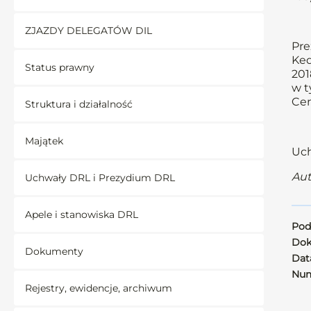
ZJAZDY DELEGATÓW DIL
Pre
Ked
Status prawny
201
w t
Cen
Struktura i działalność
Majątek
Uch
Aut
Uchwały DRL i Prezydium DRL
Apele i stanowiska DRL
Pod
Dok
Dokumenty
Data
Num
Rejestry, ewidencje, archiwum