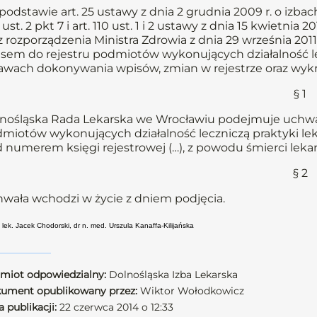
podstawie art. 25 ustawy z dnia 2 grudnia 2009 r. o izbach 
ust. 2 pkt 7 i art. 110 ust. 1 i 2 ustawy z dnia 15 kwietnia 201
z rozporządzenia Ministra Zdrowia z dnia 29 września 20
sem do rejestru podmiotów wykonujących działalność l
awach dokonywania wpisów, zmian w rejestrze oraz wykreś
§ 1
nośląska Rada Lekarska we Wrocławiu podejmuje uchwał
miotów wykonujących działalność leczniczą praktyki lek
 numerem księgi rejestrowej (…), z powodu śmierci lekar
§ 2
wała wchodzi w życie z dniem podjęcia.
 lek. Jacek Chodorski, dr n. med. Urszula Kanaffa-Kilijańska
miot odpowiedzialny:
Dolnośląska Izba Lekarska
ument opublikowany przez:
Wiktor Wołodkowicz
 publikacji:
22 czerwca 2014 o 12:33