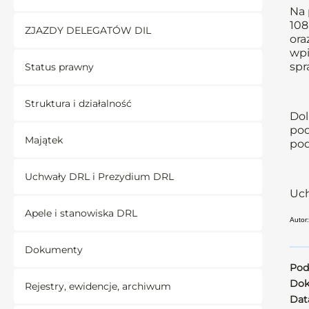
Na 
108 
ZJAZDY DELEGATÓW DIL
ora
wpi
spr
Status prawny
Struktura i działalność
Dol
pod
Majątek
pod
Uchwały DRL i Prezydium DRL
Uch
Apele i stanowiska DRL
Autor:
Dokumenty
Pod
Dok
Rejestry, ewidencje, archiwum
Data