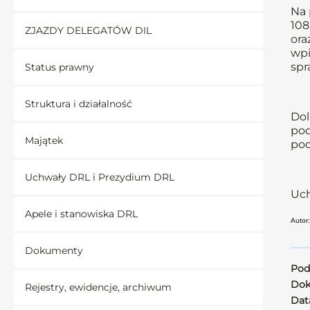
Na 
108 
ZJAZDY DELEGATÓW DIL
ora
wpi
spr
Status prawny
Struktura i działalność
Dol
pod
Majątek
pod
Uchwały DRL i Prezydium DRL
Uch
Apele i stanowiska DRL
Autor:
Dokumenty
Pod
Dok
Rejestry, ewidencje, archiwum
Data