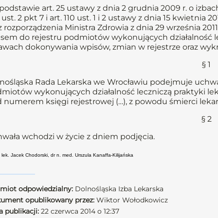
podstawie art. 25 ustawy z dnia 2 grudnia 2009 r. o izbach 
ust. 2 pkt 7 i art. 110 ust. 1 i 2 ustawy z dnia 15 kwietnia 201
z rozporządzenia Ministra Zdrowia z dnia 29 września 20
sem do rejestru podmiotów wykonujących działalność l
awach dokonywania wpisów, zmian w rejestrze oraz wykreś
§ 1
nośląska Rada Lekarska we Wrocławiu podejmuje uchwał
miotów wykonujących działalność leczniczą praktyki lek
 numerem księgi rejestrowej (…), z powodu śmierci lekar
§ 2
wała wchodzi w życie z dniem podjęcia.
 lek. Jacek Chodorski, dr n. med. Urszula Kanaffa-Kilijańska
miot odpowiedzialny:
Dolnośląska Izba Lekarska
ument opublikowany przez:
Wiktor Wołodkowicz
 publikacji:
22 czerwca 2014 o 12:37