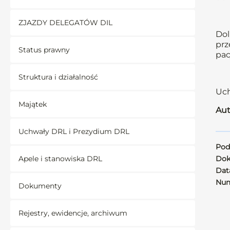
ZJAZDY DELEGATÓW DIL
Dol
prz
Status prawny
pac
Struktura i działalność
Uch
Majątek
Aut
Uchwały DRL i Prezydium DRL
Pod
Apele i stanowiska DRL
Dok
Data
Num
Dokumenty
Rejestry, ewidencje, archiwum