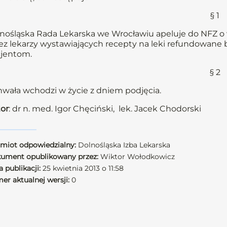
§ 1
nośląska Rada Lekarska we Wrocławiu apeluje do NFZ o 
ez lekarzy wystawiających recepty na leki refundowan
jentom.
§ 2
wała wchodzi w życie z dniem podjęcia.
or
: dr n. med. Igor Chęciński, lek. Jacek Chodorski
miot odpowiedzialny:
Dolnośląska Izba Lekarska
ument opublikowany przez:
Wiktor Wołodkowicz
 publikacji:
25 kwietnia 2013 o 11:58
er aktualnej wersji:
0