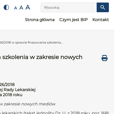
A
A
A
Wyszukaj
Strona główna
Czym jest BIP
Kontakt
6/2018 w sprawie finasowania szkolenia...
 szkolenia w zakresie nowych
26/2018
j Rady Lekarskiej
a 2018 roku
a w zakresie nowych mediów
ekarskich (tekst jednolity Dz. U. z 2018 roku, poz. 168)