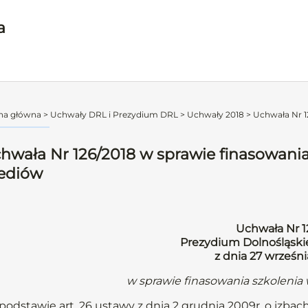
a
na główna
>
Uchwały DRL i Prezydium DRL
>
Uchwały 2018
>
Uchwała Nr 12
hwała Nr 126/2018 w sprawie finasowania
ediów
Uchwała Nr 1
Prezydium Dolnośląskie
z dnia 27 wrześni
w sprawie finasowania szkoleni
podstawie art. 26 ustawy z dnia 2 grudnia 2009r. o izbach l