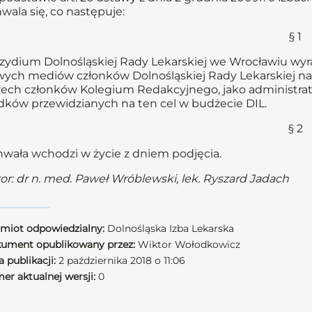
wala się, co następuje:
§ 1
zydium Dolnośląskiej Rady Lekarskiej we Wrocławiu wyr
ych mediów członków Dolnośląskiej Rady Lekarskiej 
rzech członków Kolegium Redakcyjnego, jako administ
dków przewidzianych na ten cel w budżecie DIL.
§ 2
wała wchodzi w życie z dniem podjęcia.
or: dr n. med. Paweł Wróblewski, lek. Ryszard Jadach
miot odpowiedzialny:
Dolnośląska Izba Lekarska
ument opublikowany przez:
Wiktor Wołodkowicz
 publikacji:
2 października 2018 o 11:06
er aktualnej wersji:
0