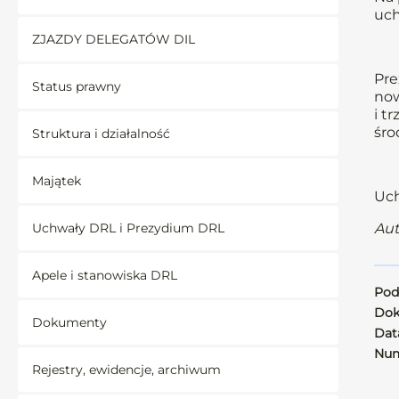
uch
ZJAZDY DELEGATÓW DIL
Pre
Status prawny
now
i t
śro
Struktura i działalność
Majątek
Uch
Uchwały DRL i Prezydium DRL
Aut
Apele i stanowiska DRL
Pod
Dok
Dokumenty
Data
Num
Rejestry, ewidencje, archiwum