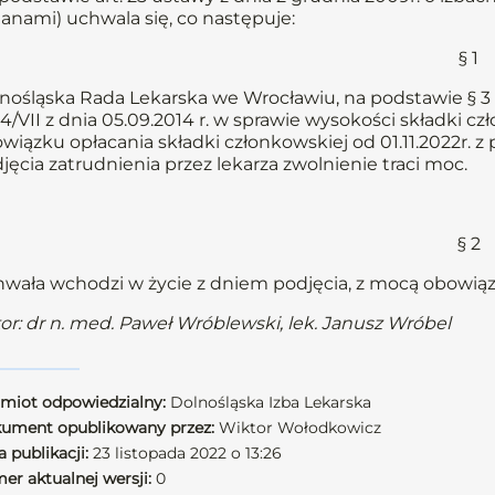
anami) uchwala się, co następuje:
§ 1
nośląska Rada Lekarska we Wrocławiu, na podstawie § 3 u
14/VII z dnia 05.09.2014 r. w sprawie wysokości składki c
wiązku opłacania składki członkowskiej od 01.11.2022r
jęcia zatrudnienia przez lekarza zwolnienie traci moc.
§ 2
wała wchodzi w życie z dniem podjęcia, z mocą obowiązuj
or: dr n. med. Paweł Wróblewski, lek. Janusz Wróbel
miot odpowiedzialny:
Dolnośląska Izba Lekarska
ument opublikowany przez:
Wiktor Wołodkowicz
 publikacji:
23 listopada 2022 o 13:26
er aktualnej wersji:
0