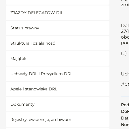
zmi
ZJAZDY DELEGATÓW DIL
Dol
Status prawny
27/
obo
pod
Struktura i działalność
(…)
Majątek
Uchwały DRL i Prezydium DRL
Uch
Aut
Apele i stanowiska DRL
Dokumenty
Pod
Dok
Data
Rejestry, ewidencje, archiwum
Num