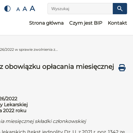
A
A
A
Wyszukaj
Strona główna
Czym jest BIP
Kontakt
26/2022 w sprawie zwolnienia z...
 z obowiązku opłacania miesięcznej
26/2022
y Lekarskiej
da 2022 roku
ia miesięcznej składki członkowskiej
ekarskich (tekst jednolity Dz. U. z 2021 r. poz. 1342 ze