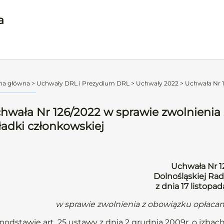
a
na główna
>
Uchwały DRL i Prezydium DRL
>
Uchwały 2022
>
Uchwała Nr 1
hwała Nr 126/2022 w sprawie zwolnienia
ładki członkowskiej
Uchwała Nr 1
Dolnośląskiej Rad
z dnia 17 listopa
w sprawie zwolnienia z obowiązku opłacan
podstawie art. 25 ustawy z dnia 2 grudnia 2009r. o izbach l