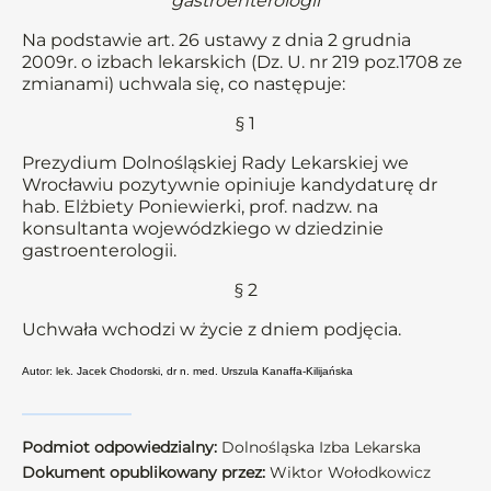
gastroenterologii
Na podstawie art. 26 ustawy z dnia 2 grudnia
2009r. o izbach lekarskich (Dz. U. nr 219 poz.1708 ze
zmianami) uchwala się, co następuje:
§ 1
Prezydium Dolnośląskiej Rady Lekarskiej we
Wrocławiu pozytywnie opiniuje kandydaturę dr
hab. Elżbiety Poniewierki, prof. nadzw. na
konsultanta wojewódzkiego w dziedzinie
gastroenterologii.
§ 2
Uchwała wchodzi w życie z dniem podjęcia.
Autor: lek. Jacek Chodorski, dr n. med. Urszula Kanaffa-Kilijańska
Podmiot odpowiedzialny:
Dolnośląska Izba Lekarska
Dokument opublikowany przez:
Wiktor Wołodkowicz