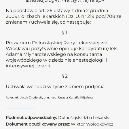
anestezjologii i intensywnej terapii
Na podstawie art. 26 ustawy z dnia 2 grudnia
2009r. o izbach lekarskich (Dz. U. nr 219 poz.1708 ze
zmianami) uchwala się, co następuje:
§ 1
Prezydium Dolnośląskiej Rady Lekarskiej we
Wrocławiu pozytywnie opiniuje kandydaturę lek.
Adama Młynarczewskiego na konsultanta
wojewódzkiego w dziedzinie anestezjologii i
intensywnej terapii.
§ 2
Uchwała wchodzi w życie z dniem podjęcia.
Autor: lek. Jacek Chodorski, dr n. med. Urszula Kanaffa-Kilijańska
Podmiot odpowiedzialny:
Dolnośląska Izba Lekarska
Dokument opublikowany przez:
Wiktor Wołodkowicz