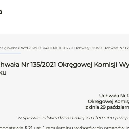
a
na główna
>
WYBORY IX KADENCJI 2022
>
Uchwały OKW
>
Uchwała Nr 135
hwała Nr 135/2021 Okręgowej Komisji Wyb
ku
Uchwała Nr 1
Okręgowej Komisj
z dnia 29 październ
w sprawie zatwierdzenia miejsca i terminu prz
podstawie § 21 ust. 1 regulaminu wyborów do organów iz