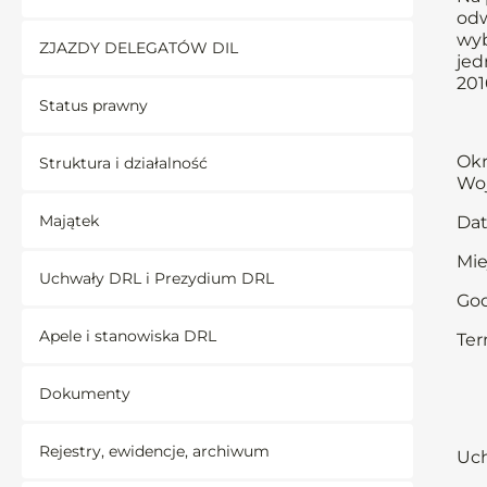
odw
wyb
ZJAZDY DELEGATÓW DIL
jed
201
Status prawny
Okr
Struktura i działalność
Woj
Majątek
Dat
Mie
Uchwały DRL i Prezydium DRL
God
Apele i stanowiska DRL
Ter
Dokumenty
Rejestry, ewidencje, archiwum
Uch