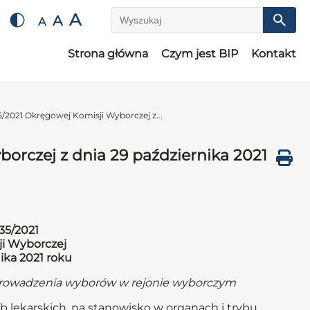
A
A
A
Wyszukaj
Strona główna
Czym jest BIP
Kontakt
/2021 Okręgowej Komisji Wyborczej z...
orczej z dnia 29 października 2021
35/2021
i Wyborczej
ika 2021 roku
eprowadzenia wyborów w rejonie wyborczym
b lekarskich, na stanowisko w organach i trybu