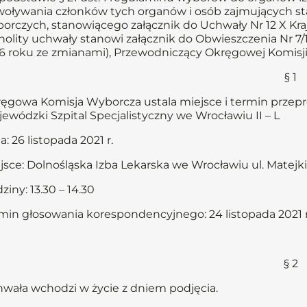
oływania członków tych organów i osób zajmujących st
orczych, stanowiącego załącznik do Uchwały Nr 12 X Kraj
nolity uchwały stanowi załącznik do Obwieszczenia Nr 7/16
6 roku ze zmianami), Przewodniczący Okręgowej Komisji
§ 1
ęgowa Komisja Wyborcza ustala miejsce i termin prze
ewódzki Szpital Specjalistyczny we Wrocławiu II – L
a: 26 listopada 2021 r.
jsce: Dolnośląska Izba Lekarska we Wrocławiu ul. Matej
ziny: 13.30 – 14.30
min głosowania korespondencyjnego: 24 listopada 2021 
§ 2
wała wchodzi w życie z dniem podjęcia.