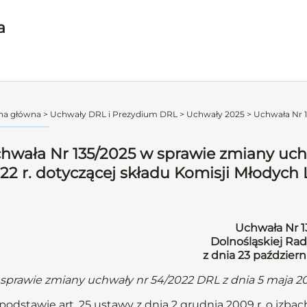
a
na główna
>
Uchwały DRL i Prezydium DRL
>
Uchwały 2025
>
Uchwała Nr 1
hwała Nr 135/2025 w sprawie zmiany uch
22 r. dotyczącej składu Komisji Młodych
Uchwała Nr 1
Dolnośląskiej Rad
z dnia 23 paździer
sprawie zmiany uchwały nr 54/2022 DRL z dnia 5 maja 20
podstawie art. 25 ustawy z dnia 2 grudnia 2009 r. o izbach 