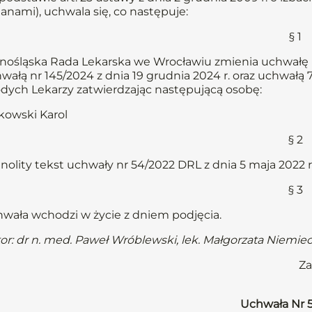
anami), uchwala się, co następuje:
§ 1
nośląska Rada Lekarska we Wrocławiu zmienia uchwałę n
wałą nr 145/2024 z dnia 19 grudnia 2024 r. oraz uchwałą 7
dych Lekarzy zatwierdzając następującą osobę:
kowski Karol
§ 2
nolity tekst uchwały nr 54/2022 DRL z dnia 5 maja 2022 r.
§ 3
wała wchodzi w życie z dniem podjęcia.
or: dr n. med. Paweł Wróblewski, lek. Małgorzata Niemie
Za
Uchwała Nr 