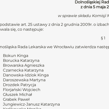
Dolnośląskiej Rad
z dnia 5 maja 
w sprawie składu Komisji
podstawie art. 25 ustawy z dnia 2 grudnia 2009r. o izbach le
wala się, co następuje:
§ 1
nośląska Rada Lekarska we Wrocławiu zatwierdza następ
Bokun Kinga
Borucka Katarzyna
Browarska Agnieszka
Czarnecka Katarzyna
Danowska-Idziok Kinga
Daroszewska Martyna
Drozdek Patrycja
Florjański Wojciech
Głuszek Michał
Grabek Paweł
Jungiewicz-Janusz Katarzyna