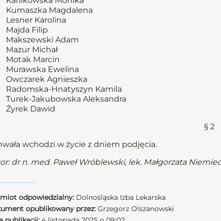
Karlikowska Monika
Kumaszka Magdalena
Lesner Karolina
Majda Filip
Makszewski Adam
Mazur Michał
Motak Marcin
Murawska Ewelina
Owczarek Agnieszka
Radomska-Hnatyszyn Kamila
Turek-Jakubowska Aleksandra
Żyrek Dawid
§ 2
wała wchodzi w życie z dniem podjęcia.
or: dr n. med. Paweł Wróblewski, lek. Małgorzata Niemie
miot odpowiedzialny:
Dolnośląska Izba Lekarska
ument opublikowany przez:
Grzegorz Olszanowski
 publikacji:
4 listopada 2025 o 09:02