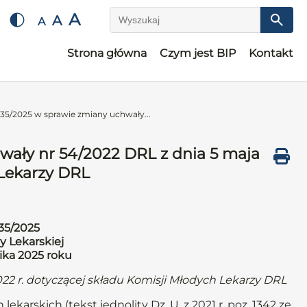
A
A
A
Wyszukaj
Strona główna
Czym jest BIP
Kontakt
35/2025 w sprawie zmiany uchwały...
wały nr 54/2022 DRL z dnia 5 maja
 Lekarzy DRL
35/2025
y Lekarskiej
nika 2025 roku
22 r. dotyczącej składu Komisji Młodych Lekarzy DRL
lekarskich (tekst jednolity Dz. U. z 2021 r. poz. 1342 ze