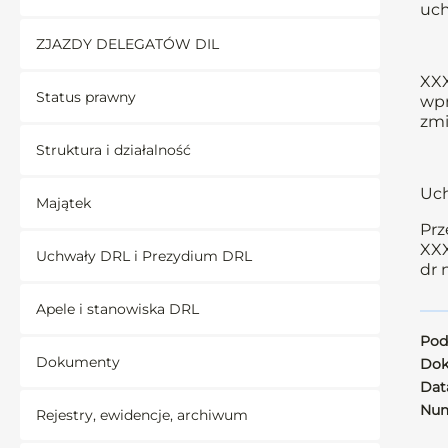
uch
ZJAZDY DELEGATÓW DIL
XXX
Status prawny
wpr
zmi
Struktura i działalność
Uch
Majątek
Prz
XXX
Uchwały DRL i Prezydium DRL
dr 
Apele i stanowiska DRL
Pod
Dokumenty
Dok
Data
Num
Rejestry, ewidencje, archiwum