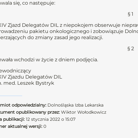
wala się, co następuje:
§ 1
IV Zjazd Delegatów DIL z niepokojem obserwuje niepr
owadzeniu pakietu onkologicznego i zobowiązuje Dolnoś
erzających do zmiany zasad jego realizacji.
§ 2
wała wchodzi w życie z dniem podjęcia.
ewodniczący
IV Zjazdu Delegatów DIL
n. med. Leszek Bystryk
miot odpowiedzialny:
Dolnośląska Izba Lekarska
ument opublikowany przez:
Wiktor Wołodkowicz
 publikacji:
12 stycznia 2022 o 15:07
er aktualnej wersji:
0