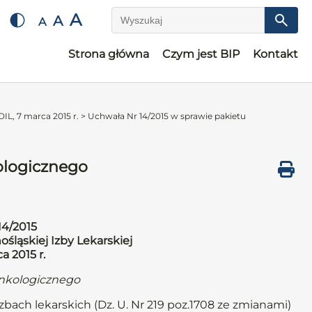
A
A
A
Wyszukaj
Strona główna
Czym jest BIP
Kontakt
IL, 7 marca 2015 r.
>
Uchwała Nr 14/2015 w sprawie pakietu
ologicznego
14/2015
śląskiej Izby Lekarskiej
a 2015 r.
onkologicznego
izbach lekarskich (Dz. U. Nr 219 poz.1708 ze zmianami)