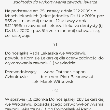
zdolności do wykonywania zawodu lekarza
Na podstawie art. 25 ustawy z dnia 2.12.2009r. o
izbach lekarskich (tekst jednolity Dz. U. z 2019r. poz.
965 ze zmianami) oraz art. 12 ustawy z dnia
5.12.1996r. o zawodach lekarza i lekarza dentysty (tj.
Dz. U. z 2020 r poz. 514 ze zmianami) uchwala się,
co następuje:
§ 1
Dolnośląska Rada Lekarska we Wrocławiu
powołuje Komisję Lekarską dla oceny zdolności do
wykonywania zawodu (…) w składzie:
Przewodniczący Iwona Dattner-Hapon
Członkowie dr n. med. Piotr Baranowski
Lek. Marek Witkowski
§ 2
W sprawie (…), członka Dolnośląskiej Izby Lekarskiej
we Wrocławiu, posiadającego prawo wykonywania
zawodu lekarza nr (…), do Dolnośląskiej Rady