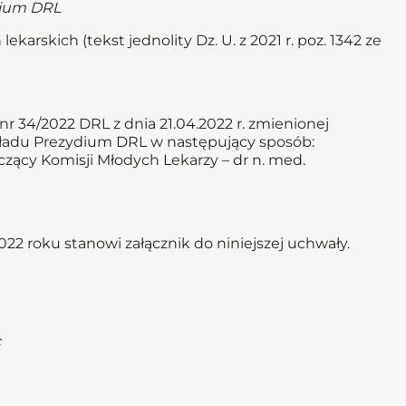
dium DRL
ekarskich (tekst jednolity Dz. U. z 2021 r. poz. 1342 ze
 34/2022 DRL z dnia 21.04.2022 r. zmienionej
składu Prezydium DRL w następujący sposób:
czący Komisji Młodych Lekarzy – dr n. med.
022 roku stanowi załącznik do niniejszej uchwały.
c