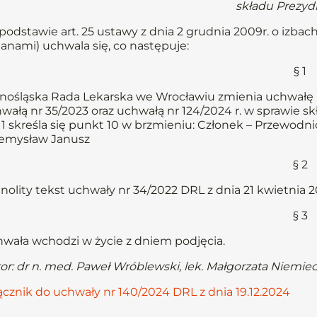
składu Prezy
podstawie art. 25 ustawy z dnia 2 grudnia 2009r. o izbach l
anami) uchwala się, co następuje:
§ 1
nośląska Rada Lekarska we Wrocławiu zmienia uchwałę nr
wałą nr 35/2023 oraz uchwałą nr 124/2024 r. w sprawie 
 1 skreśla się punkt 10 w brzmieniu: Członek – Przewodni
emysław Janusz
§ 2
nolity tekst uchwały nr 34/2022 DRL z dnia 21 kwietnia 2
§ 3
wała wchodzi w życie z dniem podjęcia.
or: dr n. med. Paweł Wróblewski, lek. Małgorzata Niemie
ącznik do uchwały nr 140/2024 DRL z dnia 19.12.2024