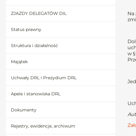
ZJAZDY DELEGATÓW DIL
Na 
zmi
Status prawny
Dol
Struktura i działalność
uch
w §
Prz
Majątek
Uchwały DRL i Prezydium DRL
Jed
Apele i stanowiska DRL
Uch
Dokumenty
Aut
Zał
Rejestry, ewidencje, archiwum