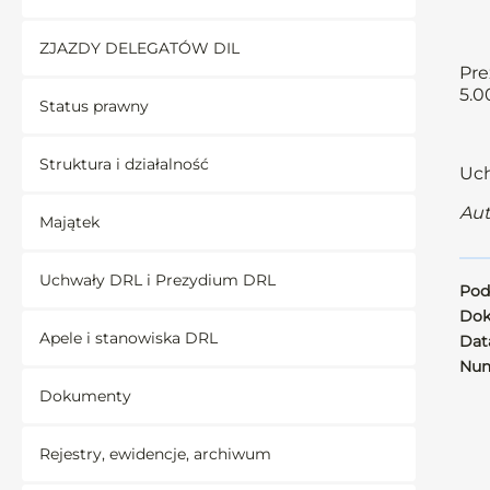
ZJAZDY DELEGATÓW DIL
Pre
5.0
Status prawny
Struktura i działalność
Uch
Aut
Majątek
Uchwały DRL i Prezydium DRL
Pod
Dok
Apele i stanowiska DRL
Data
Num
Dokumenty
Rejestry, ewidencje, archiwum