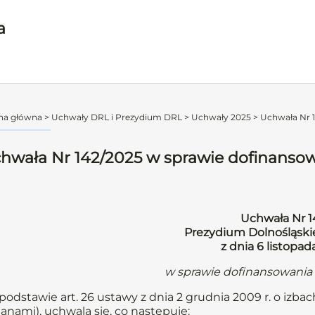
a
na główna
>
Uchwały DRL i Prezydium DRL
>
Uchwały 2025
>
Uchwała Nr 1
hwała Nr 142/2025 w sprawie dofinanso
Uchwała Nr 1
Prezydium Dolnośląskie
z dnia 6 listopad
w sprawie dofinansowania
podstawie art. 26 ustawy z dnia 2 grudnia 2009 r. o izbach 
anami), uchwala się, co następuje: