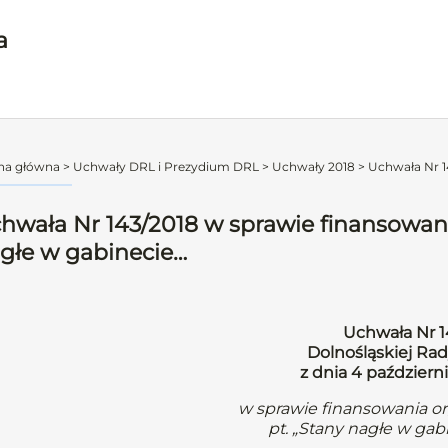
a
na główna
>
Uchwały DRL i Prezydium DRL
>
Uchwały 2018
>
Uchwała Nr 14
hwała Nr 143/2018 w sprawie finansowani
głe w gabinecie…
Uchwała Nr 1
Dolnośląskiej Rad
z dnia 4 październ
w sprawie finansowania or
pt. „Stany nagłe w gab