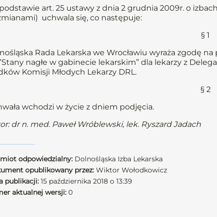
podstawie art. 25 ustawy z dnia 2 grudnia 2009r. o izbach l
 zmianami) uchwala się, co następuje:
§ 1
nośląska Rada Lekarska we Wrocławiu wyraża zgodę na p
 ”Stany nagłe w gabinecie lekarskim” dla lekarzy z Delegat
dków Komisji Młodych Lekarzy DRL.
§ 2
wała wchodzi w życie z dniem podjęcia.
or: dr n. med. Paweł Wróblewski, lek. Ryszard Jadach
miot odpowiedzialny:
Dolnośląska Izba Lekarska
ument opublikowany przez:
Wiktor Wołodkowicz
 publikacji:
15 października 2018 o 13:39
er aktualnej wersji:
0