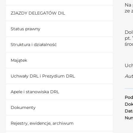
Na 
ze
ZJAZDY DELEGATÓW DIL
Status prawny
Dol
pt.
śro
Struktura i działalność
Majątek
Uch
Uchwały DRL i Prezydium DRL
Aut
Apele i stanowiska DRL
Pod
Dok
Dokumenty
Data
Num
Rejestry, ewidencje, archiwum