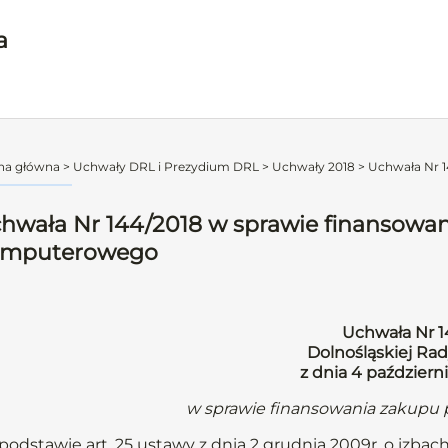
a
na główna
>
Uchwały DRL i Prezydium DRL
>
Uchwały 2018
>
Uchwała Nr 1
hwała Nr 144/2018 w sprawie finansowa
omputerowego
Uchwała Nr 1
Dolnośląskiej Rad
z dnia 4 październ
w sprawie finansowania zakup
podstawie art. 25 ustawy z dnia 2 grudnia 2009r. o izbach l