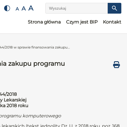
A
A
A
Wyszukaj
Strona główna
Czym jest BIP
Kontakt
44/2018 w sprawie finansowania zakupu...
nia zakupu programu
44/2018
y Lekarskiej
ika 2018 roku
u programu komputerowego
ekarskich (tekst jednolity Dz. U. z 2018 roku, poz. 168