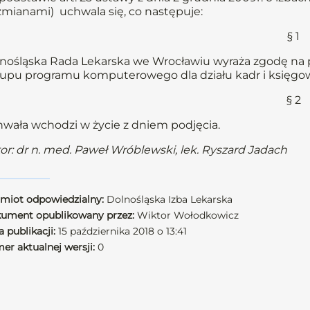
 zmianami) uchwala się, co następuje:
§ 1
nośląska Rada Lekarska we Wrocławiu wyraża zgodę na p
upu programu komputerowego dla działu kadr i księgowoś
§ 2
wała wchodzi w życie z dniem podjęcia.
or: dr n. med. Paweł Wróblewski, lek. Ryszard Jadach
miot odpowiedzialny:
Dolnośląska Izba Lekarska
ument opublikowany przez:
Wiktor Wołodkowicz
 publikacji:
15 października 2018 o 13:41
er aktualnej wersji:
0