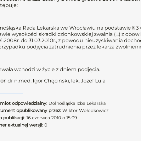
tępuje:
nośląska Rada Lekarska we Wrocławiu na podstawie § 3 u
awie wysokości składki członkowskiej zwalnia (…) z obowi
01.2008r. do 31.03.2010r., z powodu nieuzyskiwania docho
rzypadku podjęcia zatrudnienia przez lekarza zwolnienie
wała wchodzi w życie z dniem podjęcia.
or
: dr n.med. Igor Chęciński, lek. Józef Lula
miot odpowiedzialny:
Dolnośląska Izba Lekarska
ument opublikowany przez:
Wiktor Wołodkowicz
 publikacji:
16 czerwca 2010 o 15:09
er aktualnej wersji:
0