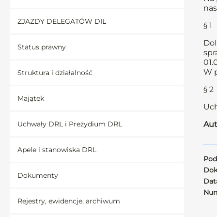
nas
ZJAZDY DELEGATÓW DIL
§ 1
Dol
Status prawny
spr
01.
W p
Struktura i działalność
§ 2
Majątek
Uch
Uchwały DRL i Prezydium DRL
Aut
Apele i stanowiska DRL
Pod
Dok
Dokumenty
Data
Num
Rejestry, ewidencje, archiwum