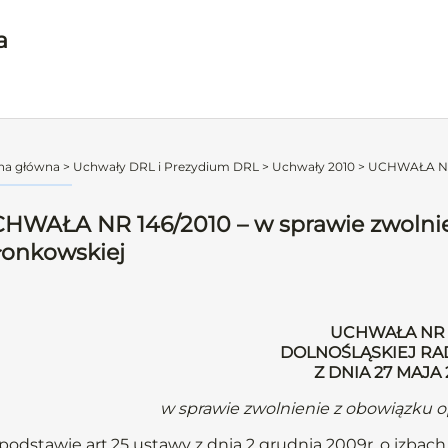
a
na główna
>
Uchwały DRL i Prezydium DRL
>
Uchwały 2010
>
UCHWAŁA NR 1
HWAŁA NR 146/2010 – w sprawie zwolnien
łonkowskiej
UCHWAŁA NR 
DOLNOŚLĄSKIEJ RA
Z DNIA 27 MAJA
w sprawie zwolnienie z obowiązku o
podstawie art.25 ustawy z dnia 2 grudnia 2009r. o izbach l