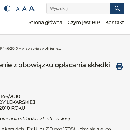
A
A
A
Wyszukaj
Strona główna
Czym jest BIP
Kontakt
46/2010 – w sprawie zwolnienie...
ie z obowiązku opłacania składki
146/2010
DY LEKARSKIEJ
 2010 ROKU
płacania składki członkowskiej
ekarskich (Dz.U. nr 219 poz.1708) uchwala się, co