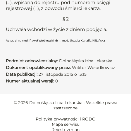
(…), wpisaną do rejestru pod numerem księgi
rejestrowej (…), z powodu śmierci lekarza.
§ 2
Uchwała wchodzi w życie z dniem podjęcia.
Autor: dr n. med. Paweł Wróblewski, dr n. med. Urszula Kanaffa-Kilijańska
Podmiot odpowiedzialny:
Dolnośląska Izba Lekarska
Dokument opublikowany przez:
Wiktor Wołodkowicz
Data publikacji:
27 listopada 2015 o 13:15
Numer aktualnej wersji:
0
© 2026 Dolnośląska Izba Lekarska • Wszelkie prawa
zastrzeżone
Polityka prywatności i RODO
Mapa serwisu
Rejestr zmian