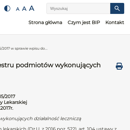
A
A
A
Wyszukaj
Strona główna
Czym jest BIP
Kontakt
/2017 w sprawie wpisu do...
ejestru podmiotów wykonujących
15/2017
y Lekarskiej
.2017r.
wykonujących działalność leczniczą
lekarskich (Dz.U. z 2016 poz. 522), art. 104 ustawy z