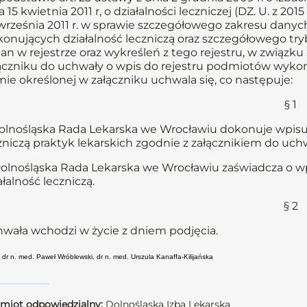
a 15 kwietnia 2011 r, o działalności leczniczej (DZ. U. z 201
września 2011 r. w sprawie szczegółowego zakresu dany
onujących działalność leczniczą oraz szczegółowego t
an w rejestrze oraz wykreśleń z tego rejestru, w związ
ączniku do uchwały o wpis do rejestru podmiotów wykonuj
mie określonej w załączniku uchwala się, co następuje:
§ 1
Dolnośląska Rada Lekarska we Wrocławiu dokonuje wpis
zniczą praktyk lekarskich zgodnie z załącznikiem do uchw
Dolnośląska Rada Lekarska we Wrocławiu zaświadcza o 
ałalność leczniczą.
§ 2
wała wchodzi w życie z dniem podjęcia.
 dr n. med. Paweł Wróblewski, dr n. med. Urszula Kanaffa-Kilijańska
miot odpowiedzialny:
Dolnośląska Izba Lekarska