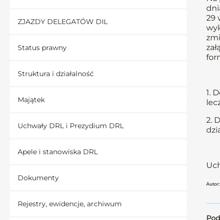
dni
29 
ZJAZDY DELEGATÓW DIL
wyk
zmi
zał
Status prawny
for
Struktura i działalność
1. 
Majątek
lec
2. 
Uchwały DRL i Prezydium DRL
dzi
Apele i stanowiska DRL
Uch
Dokumenty
Autor:
Rejestry, ewidencje, archiwum
Pod