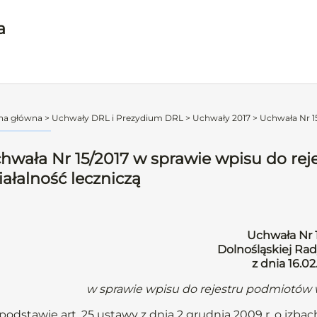
a
na główna
>
Uchwały DRL i Prezydium DRL
>
Uchwały 2017
>
Uchwała Nr 15
hwała Nr 15/2017 w sprawie wpisu do r
iałalność leczniczą
Uchwała Nr 
Dolnośląskiej Rad
z dnia 16.02
w sprawie wpisu do rejestru podmiotów 
podstawie art. 25 ustawy z dnia 2 grudnia 2009 r. o izbach 