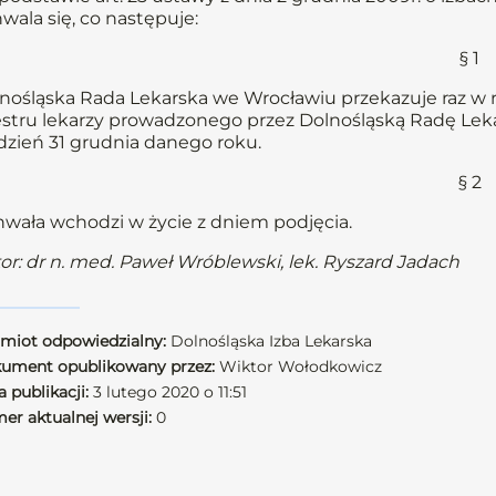
wala się, co następuje:
§ 1
nośląska Rada Lekarska we Wrocławiu przekazuje raz w 
estru lekarzy prowadzonego przez Dolnośląską Radę Lek
dzień 31 grudnia danego roku.
§ 2
wała wchodzi w życie z dniem podjęcia.
or: dr n. med. Paweł Wróblewski, lek. Ryszard Jadach
miot odpowiedzialny:
Dolnośląska Izba Lekarska
ument opublikowany przez:
Wiktor Wołodkowicz
 publikacji:
3 lutego 2020 o 11:51
er aktualnej wersji:
0