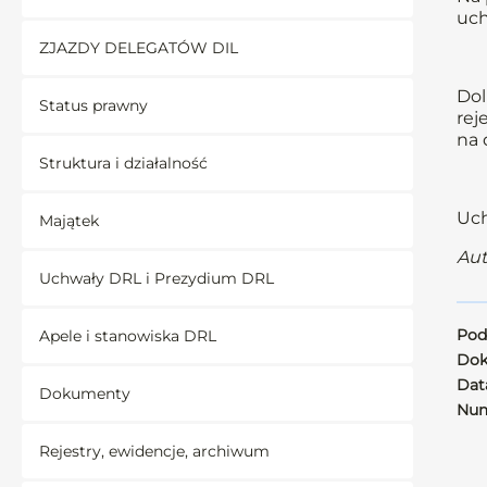
uch
ZJAZDY DELEGATÓW DIL
Dol
Status prawny
rej
na 
Struktura i działalność
Uch
Majątek
Aut
Uchwały DRL i Prezydium DRL
Pod
Apele i stanowiska DRL
Dok
Data
Dokumenty
Num
Rejestry, ewidencje, archiwum