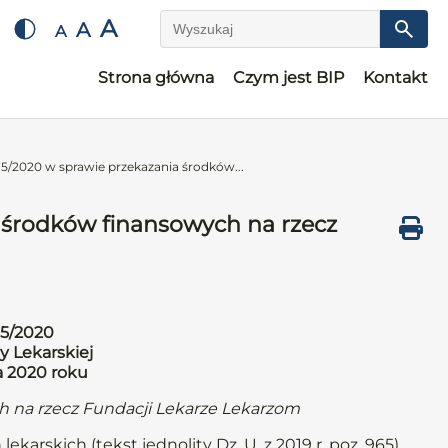
A
A
A
Wyszukaj
Strona główna
Czym jest BIP
Kontakt
5/2020 w sprawie przekazania środków...
 środków finansowych na rzecz
15/2020
y Lekarskiej
a 2020 roku
h na rzecz Fundacji Lekarze Lekarzom
ekarskich (tekst jednolity Dz. U. z 2019 r. poz. 965)