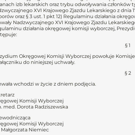
anach izb lekarskich oraz trybu odwoływania członków t
zwyczajnego XVI Krajowego Zjazdu Lekarskiego z dnia 1
orów oraz § 3 ust. 1 pkt 12) Regulaminu działania okręg
wały Nadzwyczajnego XVI Krajowego Zjazdu Lekarskiego 
ulaminu działania okręgowej komisji wyborczej, Prezy
tępuje:
§ 1
zydium Okręgowej Komisji Wyborczej powołuje Komisje
ałączniku do niniejszej uchwały.
§ 2
wała wchodzi w życie z dniem podjęcia.
retarz
ęgowej Komisji Wyborczej
n. med. Dorota Radziszewska
ewodnicząca
ęgowej Komisji Wyborczej
. Małgorzata Niemiec