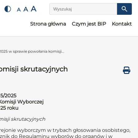
A
A
A
Wyszukaj
Strona główna
Czym jest BIP
Kontakt
025 w sprawie powołania komisji...
misji skrutacyjnych
15/2025
omisji Wyborczej
025 roku
isji skrutacyjnych
 rejonie wyborczym w trybach głosowania osobistego,
ącznik do Regulaminu wyborów do organów i w