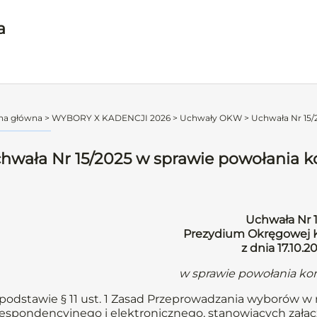
a
na główna
>
WYBORY X KADENCJI 2026
>
Uchwały OKW
>
Uchwała Nr 15/2
hwała Nr 15/2025 w sprawie powołania ko
Uchwała Nr 
Prezydium Okręgowej K
z dnia 17.10.2
w sprawie powołania kom
podstawie § 11 ust. 1 Zasad Przeprowadzania wyborów w
espondencyjnego i elektronicznego, stanowiących zał