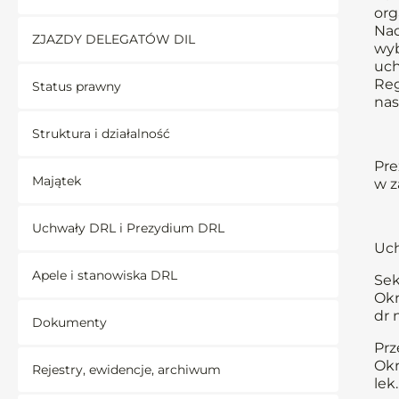
org
Nad
ZJAZDY DELEGATÓW DIL
wyb
uch
Reg
Status prawny
nas
Struktura i działalność
Pre
Majątek
w z
Uchwały DRL i Prezydium DRL
Uch
Apele i stanowiska DRL
Sek
Okr
dr 
Dokumenty
Prz
Okr
Rejestry, ewidencje, archiwum
lek