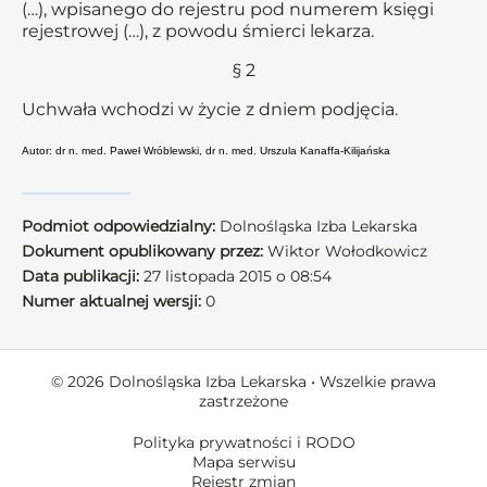
(…), wpisanego do rejestru pod numerem księgi
rejestrowej (…), z powodu śmierci lekarza.
§ 2
Uchwała wchodzi w życie z dniem podjęcia.
Autor: dr n. med. Paweł Wróblewski, dr n. med. Urszula Kanaffa-Kilijańska
Podmiot odpowiedzialny:
Dolnośląska Izba Lekarska
Dokument opublikowany przez:
Wiktor Wołodkowicz
Data publikacji:
27 listopada 2015 o 08:54
Numer aktualnej wersji:
0
© 2026 Dolnośląska Izba Lekarska • Wszelkie prawa
zastrzeżone
Polityka prywatności i RODO
Mapa serwisu
Rejestr zmian