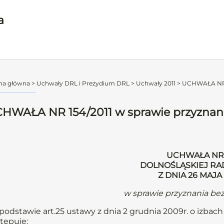
a
na główna
>
Uchwały DRL i Prezydium DRL
>
Uchwały 2011
>
UCHWAŁA NR 15
HWAŁA NR 154/2011 w sprawie przyznan
UCHWAŁA NR 1
DOLNOŚLĄSKIEJ RA
Z DNIA 26 MAJA
w sprawie przyznania be
podstawie art.25 ustawy z dnia 2 grudnia 2009r. o izbach l
tępuje: