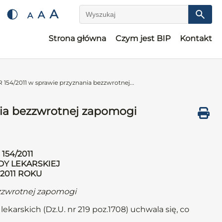
A
A
A
Wyszukaj
Strona główna
Czym jest BIP
Kontakt
4/2011 w sprawie przyznania bezzwrotnej...
ia bezzwrotnej zapomogi
54/2011
DY LEKARSKIEJ
 2011 ROKU
zzwrotnej zapomogi
ekarskich (Dz.U. nr 219 poz.1708) uchwala się, co