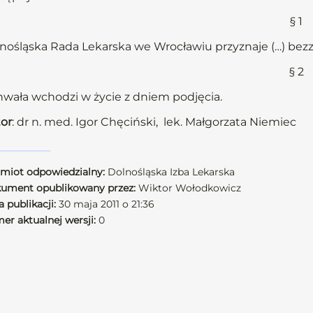
§ 1
nośląska Rada Lekarska we Wrocławiu przyznaje (…) be
§ 2
wała wchodzi w życie z dniem podjęcia.
or
: dr n. med. Igor Chęciński, lek. Małgorzata Niemiec
miot odpowiedzialny:
Dolnośląska Izba Lekarska
ument opublikowany przez:
Wiktor Wołodkowicz
 publikacji:
30 maja 2011 o 21:36
er aktualnej wersji:
0