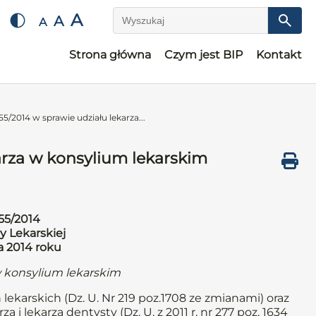
A
A
A
Wyszukaj
Strona główna
Czym jest BIP
Kontakt
5/2014 w sprawie udziału lekarza...
arza w konsylium lekarskim
55/2014
y Lekarskiej
a 2014 roku
w konsylium lekarskim
 lekarskich (Dz. U. Nr 219 poz.1708 ze zmianami) oraz
a i lekarza dentysty (Dz. U. z 2011 r. nr 277 poz. 1634