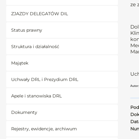
ze 
ZJAZDY DELEGATÓW DIL
Dol
Status prawny
Kli
kon
Med
Struktura i działalność
Mac
Majątek
Uch
Uchwały DRL i Prezydium DRL
Autor:
Apele i stanowiska DRL
Pod
Dokumenty
Dok
Data
Rejestry, ewidencje, archiwum
Num