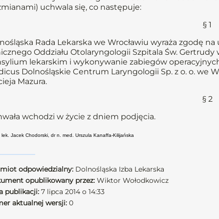
zmianami) uchwala się, co następuje:
§ 1
nośląska Rada Lekarska we Wrocławiu wyraża zgodę na udz
nicznego Oddziału Otolaryngologii Szpitala Św. Gertrudy w 
sylium lekarskim i wykonywanie zabiegów operacyjnych
icus Dolnośląskie Centrum Laryngologii Sp. z o. o. we W
ieja Mazura.
§ 2
wała wchodzi w życie z dniem podjęcia.
 lek. Jacek Chodorski, dr n. med. Urszula Kanaffa-Kilijańska
miot odpowiedzialny:
Dolnośląska Izba Lekarska
ument opublikowany przez:
Wiktor Wołodkowicz
 publikacji:
7 lipca 2014 o 14:33
er aktualnej wersji:
0