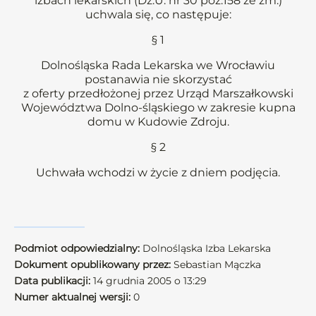
izbach lekarskich (Dz.U. nr 30 poz.158 ze zm.)
uchwala się, co następuje:
§ 1
Dolnośląska Rada Lekarska we Wrocławiu
postanawia nie skorzystać
z oferty przedłożonej przez Urząd Marszałkowski
Województwa Dolno-śląskiego w zakresie kupna
domu w Kudowie Zdroju.
§ 2
Uchwała wchodzi w życie z dniem podjęcia.
Podmiot odpowiedzialny:
Dolnośląska Izba Lekarska
Dokument opublikowany przez:
Sebastian Mączka
Data publikacji:
14 grudnia 2005 o 13:29
Numer aktualnej wersji:
0