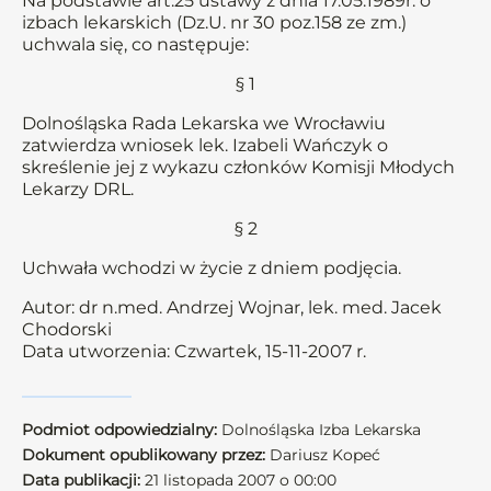
Na podstawie art.25 ustawy z dnia 17.05.1989r. o
izbach lekarskich (Dz.U. nr 30 poz.158 ze zm.)
uchwala się, co następuje:
§ 1
Dolnośląska Rada Lekarska we Wrocławiu
zatwierdza wniosek lek. Izabeli Wańczyk o
skreślenie jej z wykazu członków Komisji Młodych
Lekarzy DRL.
§ 2
Uchwała wchodzi w życie z dniem podjęcia.
Autor: dr n.med. Andrzej Wojnar, lek. med. Jacek
Chodorski
Data utworzenia: Czwartek, 15-11-2007 r.
Podmiot odpowiedzialny:
Dolnośląska Izba Lekarska
Dokument opublikowany przez:
Dariusz Kopeć
Data publikacji:
21 listopada 2007 o 00:00