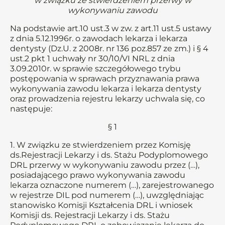
w związku ze stwierdzeniem przerwy w
wykonywaniu zawodu
Na podstawie art.10 ust.3 w zw. z art.11 ust.5 ustawy
z dnia 5.12.1996r. o zawodach lekarza i lekarza
dentysty (Dz.U. z 2008r. nr 136 poz.857 ze zm.) i § 4
ust.2 pkt 1 uchwały nr 30/10/VI NRL z dnia
3.09.2010r. w sprawie szczegółowego trybu
postępowania w sprawach przyznawania prawa
wykonywania zawodu lekarza i lekarza dentysty
oraz prowadzenia rejestru lekarzy uchwala się, co
następuje:
§ 1
1. W związku ze stwierdzeniem przez Komisję
ds.Rejestracji Lekarzy i ds. Stażu Podyplomowego
DRL przerwy w wykonywaniu zawodu przez (…),
posiadającego prawo wykonywania zawodu
lekarza oznaczone numerem (…), zarejestrowanego
w rejestrze DIL pod numerem (…), uwzględniając
stanowisko Komisji Kształcenia DRL i wniosek
Komisji ds. Rejestracji Lekarzy i ds. Stażu