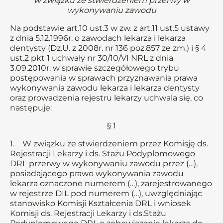
w związku ze stwierdzeniem przerwy w
wykonywaniu zawodu
Na podstawie art.10 ust.3 w zw. z art.11 ust.5 ustawy
z dnia 5.12.1996r. o zawodach lekarza i lekarza
dentysty (Dz.U. z 2008r. nr 136 poz.857 ze zm.) i § 4
ust.2 pkt 1 uchwały nr 30/10/VI NRL z dnia
3.09.2010r. w sprawie szczegółowego trybu
postępowania w sprawach przyznawania prawa
wykonywania zawodu lekarza i lekarza dentysty
oraz prowadzenia rejestru lekarzy uchwala się, co
następuje:
§ 1
1. W związku ze stwierdzeniem przez Komisję ds.
Rejestracji Lekarzy i ds. Stażu Podyplomowego
DRL przerwy w wykonywaniu zawodu przez (…),
posiadającego prawo wykonywania zawodu
lekarza oznaczone numerem (…), zarejestrowanego
w rejestrze DIL pod numerem (…), uwzględniając
stanowisko Komisji Kształcenia DRL i wniosek
Komisji ds. Rejestracji Lekarzy i ds.Stażu